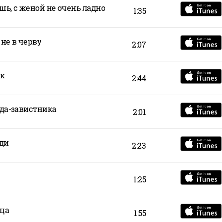
ь, с женой не очень ладно
1:35
а не в черву
2:07
к
2:44
еда-завистника
2:01
ади
2:23
1:25
ца
1:55