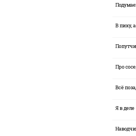
Подумаеш
В пику, 
Попутчи
Про сос
Всё поз
Я в деле
Наводчи