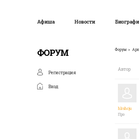
Афиша
Новости
Биографи
ФОРУМ
Форум
Арх
Автор
Регистрация
Вход
hlrshcju
Про