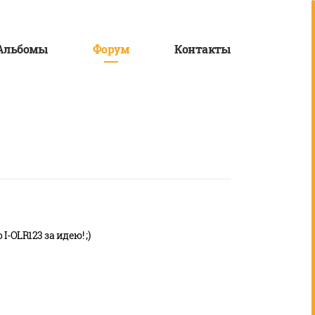
Альбомы
Форум
Контакты
-OLR123 за идею! ;)