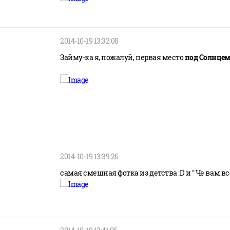
2014-10-19 13:32:08
Займу-ка я, пожалуй, первая место
под Солнце
2014-10-19 13:39:26
самая смешная фотка из детства :D и " Че вам всем