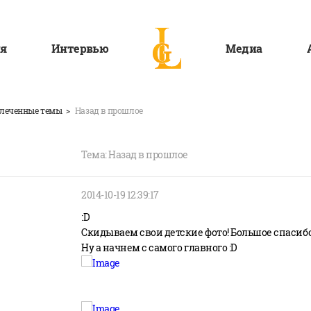
я
Интервью
Медиа
леченные темы
Назад в прошлое
Тема: Назад в прошлое
2014-10-19 12:39:17
:D
Скидываем свои детские фото! Большое спасибо I
Ну а начнем с самого главного :D