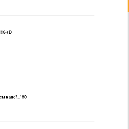
м
!!! 8-) :D
 надо?...." 8O