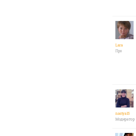
Lara
Про
nastya15
Модератор