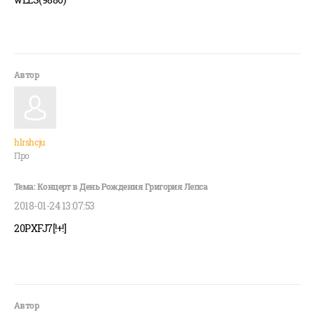
hlrshcju
Про
2018-01-24 13:07:53
20PXFJ7[!+!]