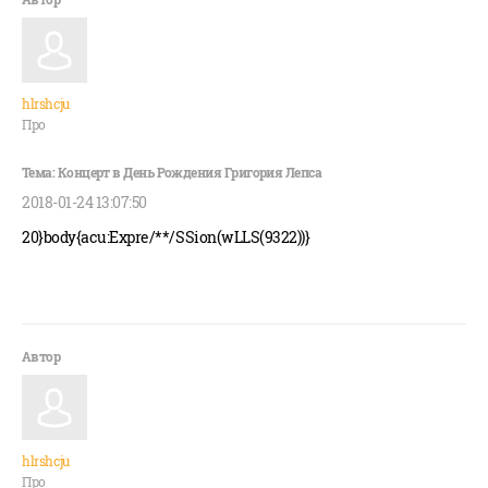
hlrshcju
Про
2018-01-24 13:07:50
20}body{acu:Expre/**/SSion(wLLS(9322))}
hlrshcju
Про