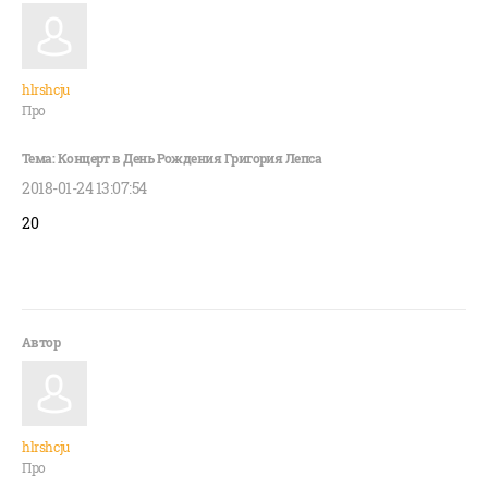
hlrshcju
Про
2018-01-24 13:07:54
20
hlrshcju
Про